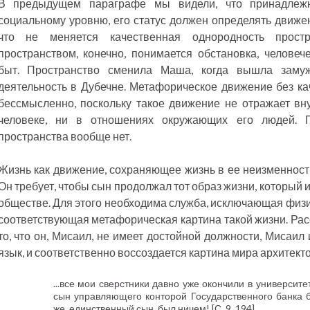
В предыдущем параграфе мы видели, что принадлежн
социальному уровню, его статус должен определять движен
что не меняется качественная однородность прост
пространством, конечно, понимается обстановка, челове
быт. Пространство сменила Маша, когда вышла зам
деятельность в Дубечне. Метафорическое движение без к
бессмысленно, поскольку такое движение не отражает вн
человеке, ни в отношениях окружающих его людей. 
пространства вообще нет.
Жизнь как движение, сохраняющее жизнь в ее неизменности
Он требует, чтобы сын продолжал тот образ жизни, который
обществе. Для этого необходима служба, исключающая физич
соответствующая метафорическая картина такой жизни. Рас
то, что он, Мисаил, не имеет достойной должности, Мисаил
язык, и соответственно воссоздается картина мира архитект
...все мои сверстники давно уже окончили в университе
сын управляющего конторой Государственного банка 
же, единственный сын, был ничем! [С. 9, 194].