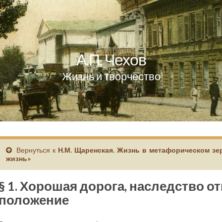
А.П. Чехов
Жизнь и творчество
Вернуться к
Н.М. Щаренская. Жизнь в метафорическом зер
жизнь»
§ 1. Хорошая дорога, наследство о
положение