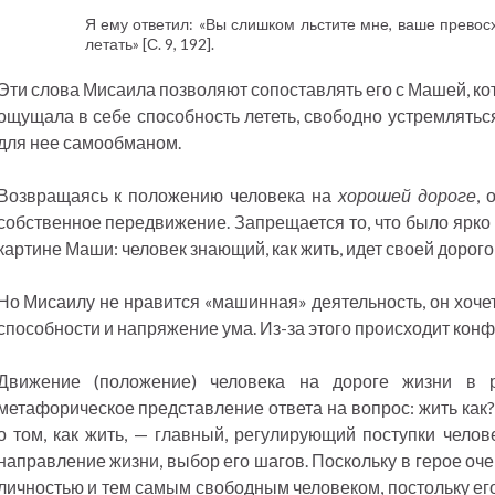
Я ему ответил: «Вы слишком льстите мне, ваше превосх
летать» [С. 9, 192].
Эти слова Мисаила позволяют сопоставлять его с Машей, ко
ощущала в себе способность лететь, свободно устремляться
для нее самообманом.
Возвращаясь к положению человека на
хорошей дороге
, 
собственное передвижение. Запрещается то, что было ярко
картине Маши: человек знающий, как жить, идет своей дорого
Но Мисаилу не нравится «машинная» деятельность, он хоче
способности и напряжение ума. Из-за этого происходит кон
Движение (положение) человека на дороге жизни в р
метафорическое представление ответа на вопрос: жить как
о том, как жить, — главный, регулирующий поступки чел
направление жизни, выбор его шагов. Поскольку в герое о
личностью и тем самым свободным человеком, постольку его