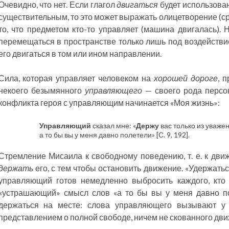
Очевидно, что нет. Если глагол
двигаться
будет использова
существительным, то это может выражать олицетворение (ср
то, что предметом кто-то управляет (машина двигалась)
перемещаться в пространстве только лишь под воздействи
его двигаться в том или ином направлении.
Сила, которая управляет человеком на
хорошей дороге
, 
некоего безымянного
управляющего
— своего рода персо
конфликта героя с управляющим начинается «Моя жизнь»:
Управляющий
сказал мне: «
Держу
вас только из уваже
а то бы вы у меня давно полетели» [С. 9, 192].
Стремление Мисаила к свободному поведению, т. е. к дв
держать
его, с тем чтобы остановить движение. «Удержатьс
управляющий готов немедленно выбросить каждого, кто
«устрашающий» смысл слов «а то бы вы у меня давно по
держаться на месте: слова управляющего вызывают у 
представлением о полной свободе, ничем не скованного дв