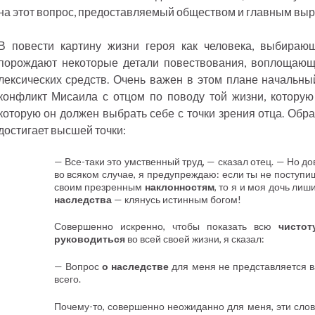
на этот вопрос, предоставляемый обществом и главным выр
В повести картину жизни героя как человека, выбираю
порождают некоторые детали повествования, воплощаю
лексических средств. Очень важен в этом плане начальн
конфликт Мисаила с отцом по поводу той жизни, которую
которую он должен выбрать себе с точки зрения отца. Обра
достигает высшей точки:
— Все-таки это умственный труд, — сказал отец. — Но до
во всяком случае, я предупреждаю: если ты не поступи
своим презренным
наклонностям
, то я и моя дочь ли
наследства
— клянусь истинным богом!
Совершенно искренно, чтобы показать всю
чистот
руководиться
во всей своей жизни, я сказал:
— Вопрос
о наследстве
для меня не представляется в
всего.
Почему-то, совершенно неожиданно для меня, эти слов