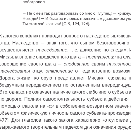
побагровел.
— Не смей так разговаривать со мною, глупец! — крикну
Негодяй! — И быстро и ловко, привычным движением уда
Ты стал забываться! [С. 9, 194, 196].
К апогею конфликт приводит вопрос о наследстве, являю
отца. Наследство — знак того, что сыном безоговорочно
осуществляется
наследование
, т. е. движение по следам.
Мисаила вполне определенного шага —
поступления
на слу
совершение своего шага —
следование
своим
наклонно
наследования
отцу,
отклонение
от единственно возможно
Дорога жизни, которую представляет Мисаил, связана н
бездумным передвижением по оставленным впередиидущ
Это, однако, не означает наличие какого-либо иного субъект
по дороге. Полная самостоятельность субъекта действия
помощью глагола на -
ся
в собственно-возвратном значени
объектом физическую личность самого субъекта-производи
477]. Для глаголов такого залога характерно «отсутствие 
выражаемого творительным падежом для означения орудия 