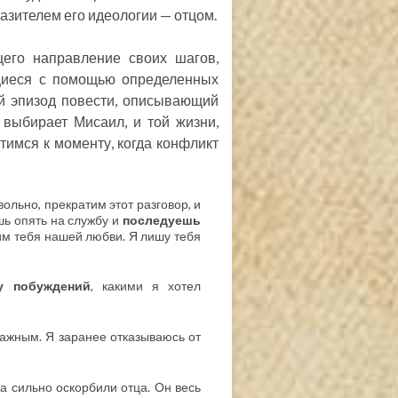
азителем его идеологии — отцом.
щего направление своих шагов,
щиеся с помощью определенных
ый эпизод повести, описывающий
 выбирает Мисаил, и той жизни,
тимся к моменту, когда конфликт
вольно, прекратим этот разговор, и
шь опять на службу и
последуешь
шим тебя нашей любви. Я лишу тебя
у побуждений
, какими я хотел
ажным. Я заранее отказываюсь от
а сильно оскорбили отца. Он весь