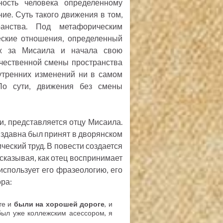
ость человека определенному
ие. Суть такого движения в том,
ранства. Под метафорическим
ческие отношения, определенный
уж за Мисаила и начала свою
ачественной смены пространства
утренних изменений ни в самом
По сути, движения без смены
, представляется отцу Мисаила.
 издавна был принят в дворянском
еский труд. В повести создается
сказывая, как отец воспринимает
 использует его фразеологию, его
ора:
те и
были на хорошей дороге
, и
был уже коллежским асессором, я