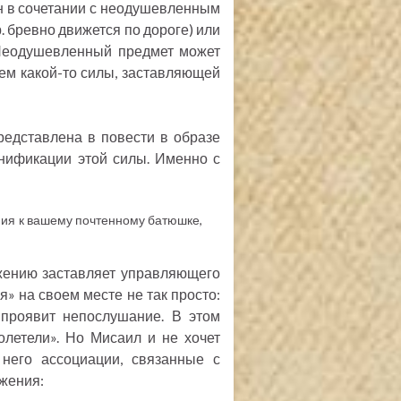
н в сочетании с неодушевленным
. бревно движется по дороге) или
. Неодушевленный предмет может
ем какой-то силы, заставляющей
представлена в повести в образе
нификации этой силы. Именно с
ния к вашему почтенному батюшке,
ижению заставляет управляющего
я» на своем месте не так просто:
 проявит непослушание. В этом
летели». Но Мисаил и не хочет
него ассоциации, связанные с
ижения: