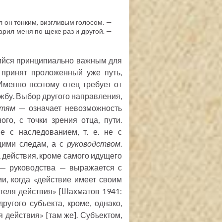
л он тонким, визгливым голосом. —
рил меня по щеке раз и другой. —
щийся принципиально важным для
 принят проложенный уже путь,
 Именно поэтому отец требует от
жбу. Выбор другого направления,
стям
— означает невозможность
го, с точки зрения отца, пути.
е с наследованием, т. е. не с
ими следам, а с
руководством
.
а действия, кроме самого идущего
 — руководства — выражается с
и, когда «действие имеет своим
теля действия» [Шахматов 1941:
другого субъекта, кроме, однако,
действия» [там же]. Субъектом,