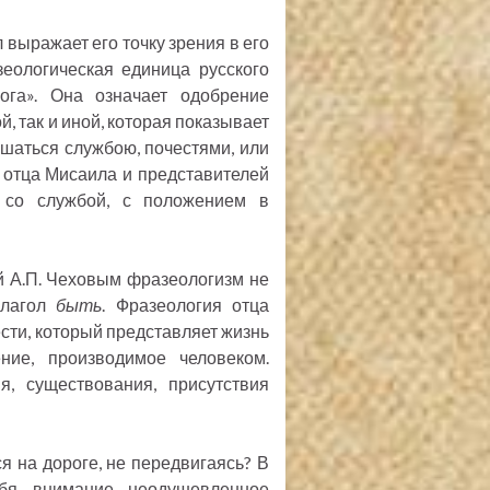
 выражает его точку зрения в его
ологическая единица русского
ога». Она означает одобрение
й, так и иной, которая показывает
вышаться службою, почестями, или
ля отца Мисаила и представителей
 со службой, с положением в
й А.П. Чеховым фразеологизм не
глагол
быть
. Фразеология отца
ести, который представляет жизнь
ние, производимое человеком.
я, существования, присутствия
я на дороге, не передвигаясь? В
бя внимание неодушевленное