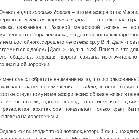
Очевидно, что
хорошая дорога
— это метафора отца: Мисаил
терминах.
Быть на хорошей дороге
— это обычная фразе
языка, связанная с базовой метафорой «жизнь — дор
жизненного выбора человека, его деятельности, как карьерно
в нем достойного, хорошего человека: ср. у В.И. Даля «по
стремиться к добру» [Даль 2006, т. 1: 473]. Понятно, что д
его общества хорошая дорога связана исключительно
социальной иерархии.
Имеет смысл обратить внимание на то, что использованны
включает глагол перемещения —
идти
, в него входит 
соответствует тому из метафорических образов жизни в пов
в ее онтологии, однако взгляд отца исключает движе
Фразеология архитектора показывает только факт быти
человека на дороге жизни.
Однако как выглядит такой человек, который лишь находитс
приведенных выше словах Мисаила обращает на се