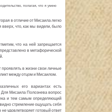
одительство, полагая, что я умею
торая в отличие от Мисаила легко
 вверх, что, как мы видели, было
отметим, что на ней запрещается
 представлено в метафорической
й.
т проявлять в жизни свои личные
фликт между отцом и Мисаилом.
азличных его вариантах есть
? Для Мисаила Полознева вопрос
овека и тем самым определяющий
чевидно стремление ощущать себя
 не удовлетворяет готовый ответ