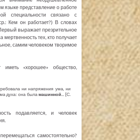
ком языке представление о работе
ной специальности связано с
р.: Кем он работает?) В словах
 Первый выражает презрительное
а мертвенность тех, кто получает
льное, самим человеком творимое
т иметь «хорошее» общество,
 требовала ни напряжения ума, ни
ема духа: она была
машинной
... [С.
ность подавляется, и человек
ия.
 перемещаться самостоятельно?