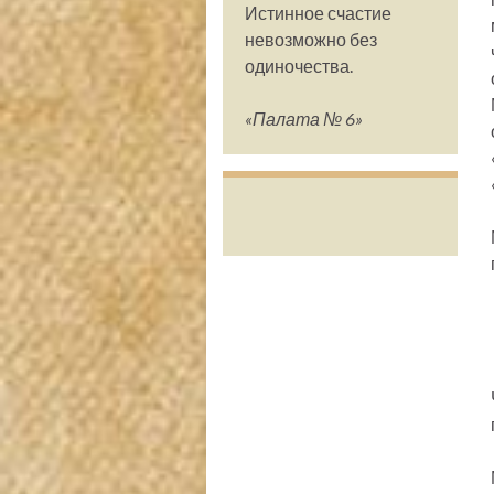
Истинное счастие
невозможно без
одиночества.
«Палата № 6»