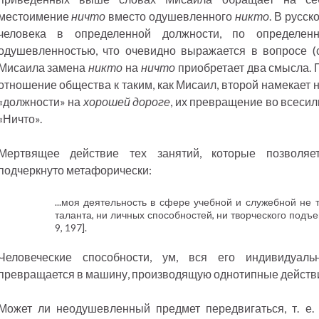
местоимение
ничто
вместо одушевленного
никто
. В русс
человека в определенной должности, по определен
одушевленностью, что очевидно выражается в вопросе (с
Мисаила замена
никто
на
ничто
приобретает два смысла.
отношение общества к таким, как Мисаил, второй намекает н
«должности» на
хорошей дороге
, их превращение во всеси
«Ничто».
Мертвящее действие тех занятий, которые позволяе
подчеркнуто метафорически:
...моя деятельность в сфере учебной и служебной не
таланта, ни личных способностей, ни творческого подъ
9, 197].
Человеческие способности, ум, вся его индивидуаль
превращается в машину, производящую однотипные действ
Может ли неодушевленный предмет передвигаться, т. е.