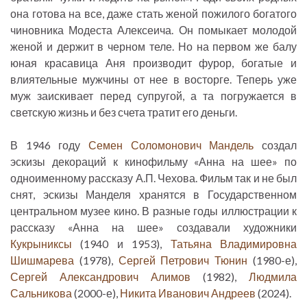
она готова на все, даже стать женой пожилого богатого
чиновника Модеста Алексеича. Он помыкает молодой
женой и держит в черном теле. Но на первом же балу
юная красавица Аня производит фурор, богатые и
влиятельные мужчины от нее в восторге. Теперь уже
муж заискивает перед супругой, а та погружается в
светскую жизнь и без счета тратит его деньги.
В 1946 году
Семен Соломонович Мандель
создал
эскизы декораций к кинофильму «Анна на шее» по
одноименному рассказу А.П. Чехова. Фильм так и не был
снят, эскизы Манделя хранятся в Государственном
центральном музее кино. В разные годы иллюстрации к
рассказу «Анна на шее» создавали художники
Кукрыниксы
(1940 и 1953),
Татьяна Владимировна
Шишмарева
(1978),
Сергей Петрович Тюнин
(1980-е),
Сергей Александрович Алимов
(1982),
Людмила
Сальникова
(2000-е),
Никита Иванович Андреев
(2024).