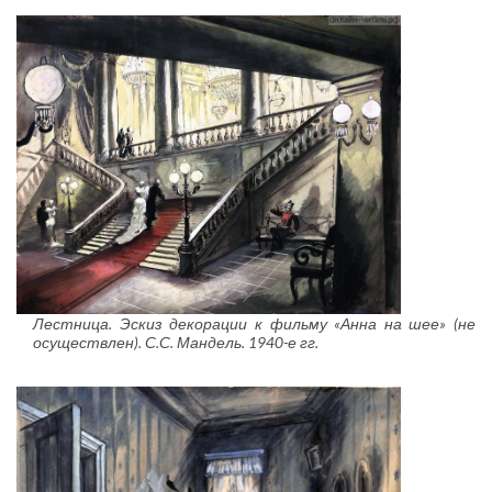
Лестница. Эскиз декорации к фильму «Анна на шее» (не
осуществлен). С.С. Мандель. 1940-е гг.