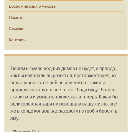
Воспоминания о Чехове
Память
Ссылки
Контакты
Тюрем и сумасшедших домов не будет, и правда,
как вы изволили выразиться, восторжествует, но
ведь сущность вещей не изменится, законы
природы останутся всё те же. Люди будут болеть,
стариться и умирать так же, как и теперь. Какая бы
великолепная заря ни освещала вашу жизнь, всё
же в конце концов вас заколотят в гроб и бросят в
яму.
«Палата № 6»