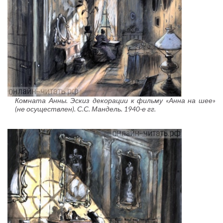
Комната Анны. Эскиз декорации к фильму «Анна на шее»
(не осуществлен). С.С. Мандель. 1940-е гг.